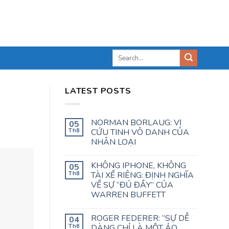
LATEST POSTS
NORMAN BORLAUG: VỊ
05
Th8
CỨU TINH VÔ DANH CỦA
NHÂN LOẠI
KHÔNG IPHONE, KHÔNG
05
Th8
TÀI XẾ RIÊNG: ĐỊNH NGHĨA
VỀ SỰ “ĐỦ ĐẦY” CỦA
WARREN BUFFETT
ROGER FEDERER: “SỰ DỄ
04
Th6
DÀNG CHỈ LÀ MỘT ẢO