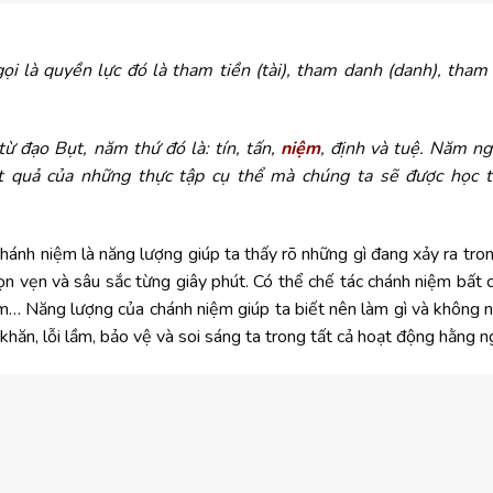
 là quyền lực đó là tham tiền (tài), tham danh (danh), tham s
ừ đạo Bụt, năm thứ đó là: tín, tấn,
niệm
, định và tuệ. Năm n
t quả của những thực tập cụ thể mà chúng ta sẽ được học tạ
nh niệm là năng lượng giúp ta thấy rõ những gì đang xảy ra trong
ọn vẹn và sâu sắc từng giây phút. Có thể chế tác chánh niệm bất c
 cơm… Năng lượng của chánh niệm giúp ta biết nên làm gì và không n
hăn, lỗi lầm, bảo vệ và soi sáng ta trong tất cả hoạt động hằng n