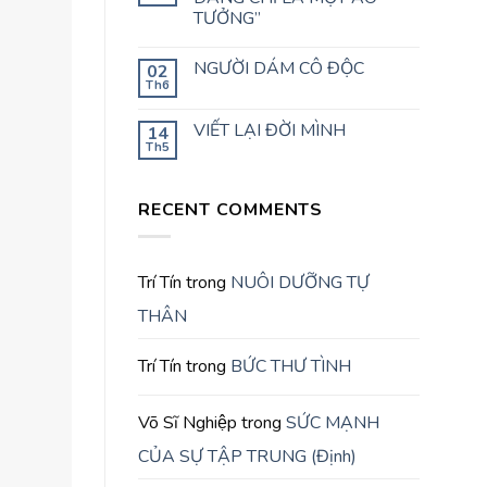
TƯỞNG”
NGƯỜI DÁM CÔ ĐỘC
02
Th6
VIẾT LẠI ĐỜI MÌNH
14
Th5
RECENT COMMENTS
Trí Tín
trong
NUÔI DƯỠNG TỰ
THÂN
Trí Tín
trong
BỨC THƯ TÌNH
Võ Sĩ Nghiệp
trong
SỨC MẠNH
CỦA SỰ TẬP TRUNG (Định)