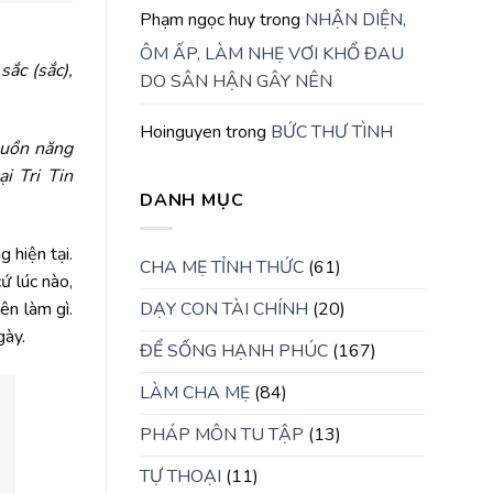
Phạm ngọc huy
trong
NHẬN DIỆN,
ÔM ẤP, LÀM NHẸ VƠI KHỔ ĐAU
ắc (sắc),
DO SÂN HẬN GÂY NÊN
Hoinguyen
trong
BỨC THƯ TÌNH
guồn năng
i Tri Tin
DANH MỤC
 hiện tại.
CHA MẸ TỈNH THỨC
(61)
ứ lúc nào,
DẠY CON TÀI CHÍNH
(20)
ên làm gì.
gày.
ĐỂ SỐNG HẠNH PHÚC
(167)
LÀM CHA MẸ
(84)
PHÁP MÔN TU TẬP
(13)
TỰ THOẠI
(11)