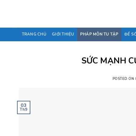
Skip
to
content
TRANG CHỦ
GIỚI THIỆU
PHÁP MÔN TU TẬP
ĐỂ S
SỨC MẠNH CỦ
POSTED ON
03
Th9