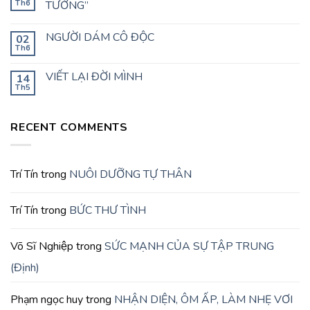
Th6
TƯỞNG”
NGƯỜI DÁM CÔ ĐỘC
02
Th6
VIẾT LẠI ĐỜI MÌNH
14
Th5
RECENT COMMENTS
Trí Tín
trong
NUÔI DƯỠNG TỰ THÂN
Trí Tín
trong
BỨC THƯ TÌNH
Võ Sĩ Nghiệp
trong
SỨC MẠNH CỦA SỰ TẬP TRUNG
(Định)
Phạm ngọc huy
trong
NHẬN DIỆN, ÔM ẤP, LÀM NHẸ VƠI