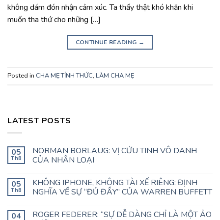
không dám đón nhận cảm xúc. Ta thấy thật khó khăn khi
muốn tha thứ cho những […]
CONTINUE READING
→
Posted in
CHA MẸ TỈNH THỨC
,
LÀM CHA MẸ
LATEST POSTS
NORMAN BORLAUG: VỊ CỨU TINH VÔ DANH
05
Th8
CỦA NHÂN LOẠI
KHÔNG IPHONE, KHÔNG TÀI XẾ RIÊNG: ĐỊNH
05
Th8
NGHĨA VỀ SỰ “ĐỦ ĐẦY” CỦA WARREN BUFFETT
ROGER FEDERER: “SỰ DỄ DÀNG CHỈ LÀ MỘT ẢO
04