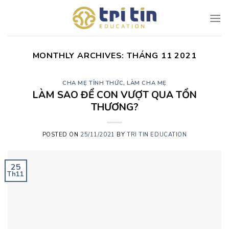
Skip
to
content
MONTHLY ARCHIVES:
THÁNG 11 2021
CHA MẸ TỈNH THỨC
,
LÀM CHA MẸ
LÀM SAO ĐỂ CON VƯỢT QUA TỔN
THƯƠNG?
POSTED ON
25/11/2021
BY
TRI TIN EDUCATION
25
Th11