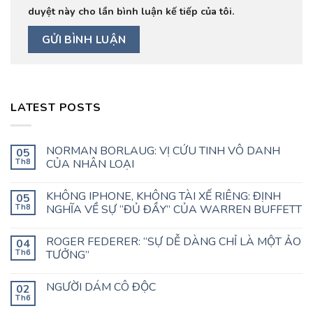
duyệt này cho lần bình luận kế tiếp của tôi.
LATEST POSTS
NORMAN BORLAUG: VỊ CỨU TINH VÔ DANH
05
Th8
CỦA NHÂN LOẠI
KHÔNG IPHONE, KHÔNG TÀI XẾ RIÊNG: ĐỊNH
05
Th8
NGHĨA VỀ SỰ “ĐỦ ĐẦY” CỦA WARREN BUFFETT
ROGER FEDERER: “SỰ DỄ DÀNG CHỈ LÀ MỘT ẢO
04
Th6
TƯỞNG”
NGƯỜI DÁM CÔ ĐỘC
02
Th6