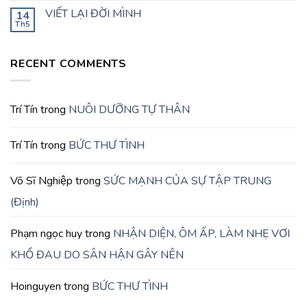
VIẾT LẠI ĐỜI MÌNH
14
Th5
RECENT COMMENTS
Trí Tín
trong
NUÔI DƯỠNG TỰ THÂN
Trí Tín
trong
BỨC THƯ TÌNH
Võ Sĩ Nghiệp
trong
SỨC MẠNH CỦA SỰ TẬP TRUNG
(Định)
Phạm ngọc huy
trong
NHẬN DIỆN, ÔM ẤP, LÀM NHẸ VƠI
KHỔ ĐAU DO SÂN HẬN GÂY NÊN
Hoinguyen
trong
BỨC THƯ TÌNH