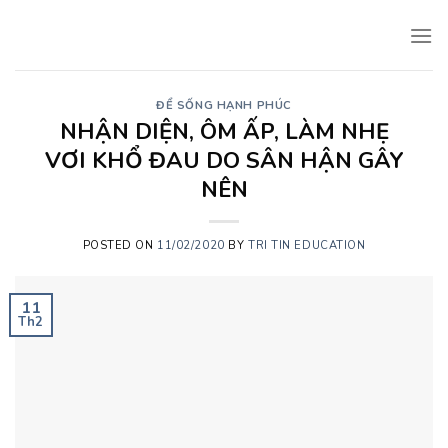
Skip
to
content
ĐỂ SỐNG HẠNH PHÚC
NHẬN DIỆN, ÔM ẤP, LÀM NHẸ
VƠI KHỔ ĐAU DO SÂN HẬN GÂY
NÊN
POSTED ON
11/02/2020
BY
TRI TIN EDUCATION
11
Th2