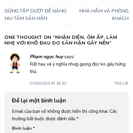
DỪNG TẬP DƯỢT ĐỂ NÂNG
NHÀ HẦM VÀ PHÒNG
NIU TÂM SÂN HẬN
KHÁCH
ONE THOUGHT ON “
NHẬN DIỆN, ÔM ẤP, LÀM
NHẸ VƠI KHỔ ĐAU DO SÂN HẬN GÂY NÊN
”
Phạm ngọc huy
says:
Rất hay và ý nghĩa nhưg giọng đọc ko gây hứng
thú.
27/03/2020 AT 18:51
TRẢ LỜI
Để lại một bình luận
Email của bạn sẽ không được hiển thị công khai.
Các
trường bắt buộc được đánh dấu
*
Bình luận
*