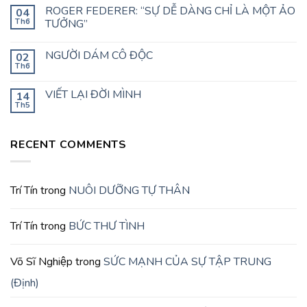
ROGER FEDERER: “SỰ DỄ DÀNG CHỈ LÀ MỘT ẢO
04
Th6
TƯỞNG”
NGƯỜI DÁM CÔ ĐỘC
02
Th6
VIẾT LẠI ĐỜI MÌNH
14
Th5
RECENT COMMENTS
Trí Tín
trong
NUÔI DƯỠNG TỰ THÂN
Trí Tín
trong
BỨC THƯ TÌNH
Võ Sĩ Nghiệp
trong
SỨC MẠNH CỦA SỰ TẬP TRUNG
(Định)