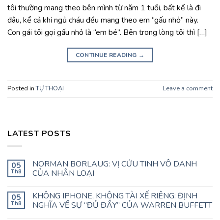
tôi thường mang theo bên mình từ năm 1 tuổi, bất kể là đi
đâu, kể cả khi ngủ cháu đều mang theo em “gấu nhỏ” này.
Con gái tôi gọi gấu nhỏ là “em bé”. Bên trong lòng tôi thì […]
CONTINUE READING
→
Posted in
TỰ THOẠI
Leave a comment
LATEST POSTS
NORMAN BORLAUG: VỊ CỨU TINH VÔ DANH
05
Th8
CỦA NHÂN LOẠI
KHÔNG IPHONE, KHÔNG TÀI XẾ RIÊNG: ĐỊNH
05
Th8
NGHĨA VỀ SỰ “ĐỦ ĐẦY” CỦA WARREN BUFFETT