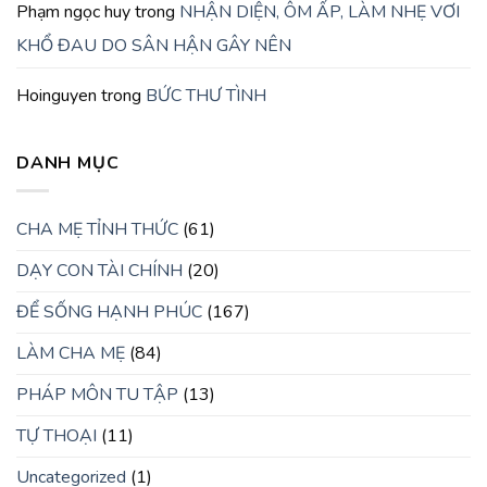
Phạm ngọc huy
trong
NHẬN DIỆN, ÔM ẤP, LÀM NHẸ VƠI
KHỔ ĐAU DO SÂN HẬN GÂY NÊN
Hoinguyen
trong
BỨC THƯ TÌNH
DANH MỤC
CHA MẸ TỈNH THỨC
(61)
DẠY CON TÀI CHÍNH
(20)
ĐỂ SỐNG HẠNH PHÚC
(167)
LÀM CHA MẸ
(84)
PHÁP MÔN TU TẬP
(13)
TỰ THOẠI
(11)
Uncategorized
(1)