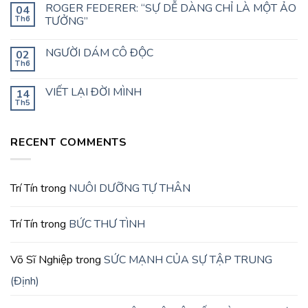
ROGER FEDERER: “SỰ DỄ DÀNG CHỈ LÀ MỘT ẢO
04
Th6
TƯỞNG”
NGƯỜI DÁM CÔ ĐỘC
02
Th6
VIẾT LẠI ĐỜI MÌNH
14
Th5
RECENT COMMENTS
Trí Tín
trong
NUÔI DƯỠNG TỰ THÂN
Trí Tín
trong
BỨC THƯ TÌNH
Võ Sĩ Nghiệp
trong
SỨC MẠNH CỦA SỰ TẬP TRUNG
(Định)