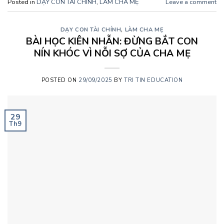
Posted in
DẠY CON TÀI CHÍNH
,
LÀM CHA MẸ
Leave a comment
DẠY CON TÀI CHÍNH
,
LÀM CHA MẸ
BÀI HỌC KIÊN NHẪN: ĐỪNG BẮT CON
NÍN KHÓC VÌ NỖI SỢ CỦA CHA MẸ
POSTED ON
29/09/2025
BY
TRI TIN EDUCATION
29
Th9