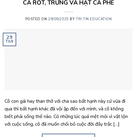
CÀ RỐT, TRỨNG VÀ HẠT CÀ PHÊ
POSTED ON
29/09/2025
BY
TRI TIN EDUCATION
29
Th9
Cô con gái hay than thở với cha sao bất hạnh này cứ vừa đi
qua thì bất hạnh khác đã vội ập đến với mình, và cô không
biết phải sống thế nào. Có những lúc quá mệt mỏi vì vật lộn
với cuộc sống, cô đã muốn chối bỏ cuộc đời đầy trắc […]