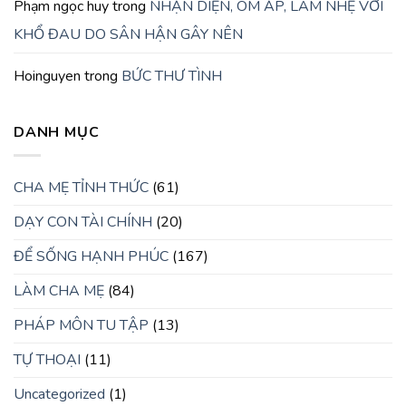
Phạm ngọc huy
trong
NHẬN DIỆN, ÔM ẤP, LÀM NHẸ VƠI
KHỔ ĐAU DO SÂN HẬN GÂY NÊN
Hoinguyen
trong
BỨC THƯ TÌNH
DANH MỤC
CHA MẸ TỈNH THỨC
(61)
DẠY CON TÀI CHÍNH
(20)
ĐỂ SỐNG HẠNH PHÚC
(167)
LÀM CHA MẸ
(84)
PHÁP MÔN TU TẬP
(13)
TỰ THOẠI
(11)
Uncategorized
(1)