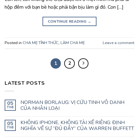
hộp đêm với bạn bè hoặc phải bận bịu làm gì đó. Con […]
CONTINUE READING
→
Posted in
CHA MẸ TỈNH THỨC
,
LÀM CHA MẸ
Leave a comment
1
2
LATEST POSTS
NORMAN BORLAUG: VỊ CỨU TINH VÔ DANH
05
Th8
CỦA NHÂN LOẠI
KHÔNG IPHONE, KHÔNG TÀI XẾ RIÊNG: ĐỊNH
05
Th8
NGHĨA VỀ SỰ “ĐỦ ĐẦY” CỦA WARREN BUFFETT