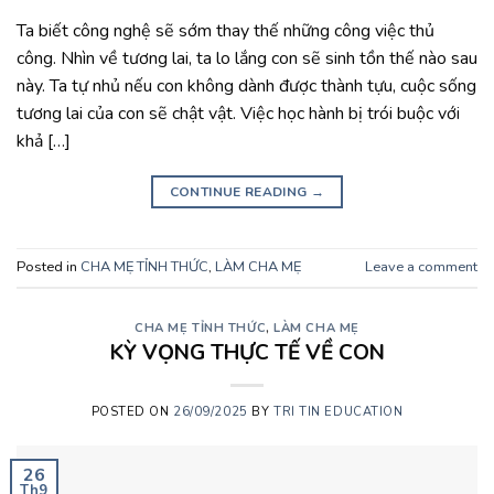
Ta biết công nghệ sẽ sớm thay thế những công việc thủ
công. Nhìn về tương lai, ta lo lắng con sẽ sinh tồn thế nào sau
này. Ta tự nhủ nếu con không dành được thành tựu, cuộc sống
tương lai của con sẽ chật vật. Việc học hành bị trói buộc với
khả […]
CONTINUE READING
→
Posted in
CHA MẸ TỈNH THỨC
,
LÀM CHA MẸ
Leave a comment
CHA MẸ TỈNH THỨC
,
LÀM CHA MẸ
KỲ VỌNG THỰC TẾ VỀ CON
POSTED ON
26/09/2025
BY
TRI TIN EDUCATION
26
Th9