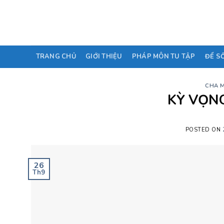
Skip
to
content
TRANG CHỦ
GIỚI THIỆU
PHÁP MÔN TU TẬP
ĐỂ S
CHA M
KỲ VỌNG
POSTED ON
26
Th9