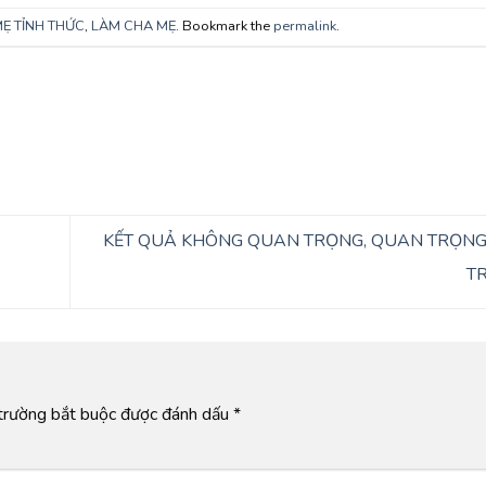
Ẹ TỈNH THỨC
,
LÀM CHA MẸ
. Bookmark the
permalink
.
KẾT QUẢ KHÔNG QUAN TRỌNG, QUAN TRỌNG
T
trường bắt buộc được đánh dấu
*