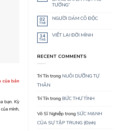
TƯỞNG”
NGƯỜI DÁM CÔ ĐỘC
02
Th6
VIẾT LẠI ĐỜI MÌNH
14
Th5
RECENT COMMENTS
Trí Tín
trong
NUÔI DƯỠNG TỰ
n của bản
THÂN
Trí Tín
trong
BỨC THƯ TÌNH
a bạn. Kỳ
 của mình,
Võ Sĩ Nghiệp
trong
SỨC MẠNH
CỦA SỰ TẬP TRUNG (Định)