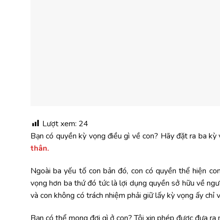
Lượt xem:
24
Bạn có quyền kỳ vọng điều gì về con? Hãy đặt ra ba kỳ
thân.
Ngoài ba yếu tố con bản đó, con có quyền thể hiện c
vọng hơn ba thứ đó tức là lợi dụng quyền sở hữu về ngườ
và con không có trách nhiệm phải giữ lấy kỳ vọng ấy chỉ v
Bạn có thể mong đợi gì ở con? Tôi xin phép được đưa ra m