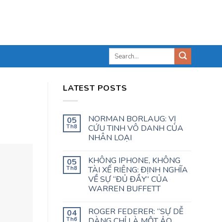
LATEST POSTS
NORMAN BORLAUG: VỊ
05
Th8
CỨU TINH VÔ DANH CỦA
NHÂN LOẠI
KHÔNG IPHONE, KHÔNG
05
Th8
TÀI XẾ RIÊNG: ĐỊNH NGHĨA
VỀ SỰ “ĐỦ ĐẦY” CỦA
WARREN BUFFETT
ROGER FEDERER: “SỰ DỄ
04
Th6
DÀNG CHỈ LÀ MỘT ẢO