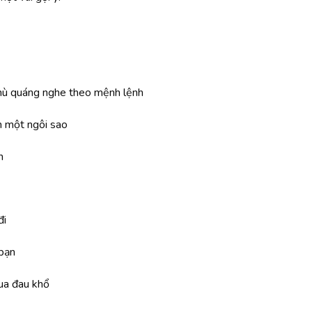
 mù quáng nghe theo mệnh lệnh
h một ngôi sao
n
đi
 bạn
qua đau khổ