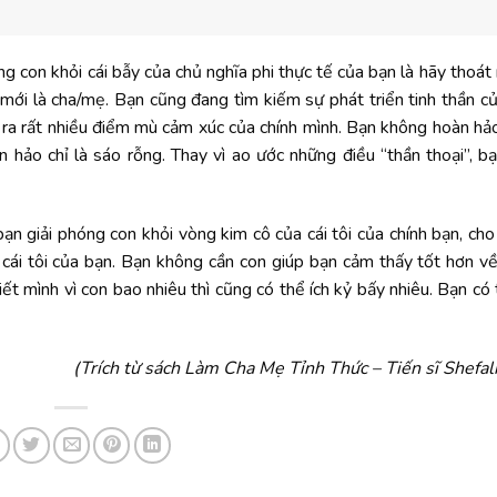
ng con khỏi cái bẫy của chủ nghĩa phi thực tế của bạn là hãy thoát r
 mới là cha/mẹ. Bạn cũng đang tìm kiếm sự phát triển tinh thần c
á ra rất nhiều điểm mù cảm xúc của chính mình. Bạn không hoàn hả
hảo chỉ là sáo rỗng. Thay vì ao ước những điều “thần thoại”, b
bạn giải phóng con khỏi vòng kim cô của cái tôi của chính bạn, ch
ỏi cái tôi của bạn. Bạn không cần con giúp bạn cảm thấy tốt hơn v
ết mình vì con bao nhiêu thì cũng có thể ích kỷ bấy nhiêu. Bạn có 
(Trích từ sách Làm Cha Mẹ Tỉnh Thức – Tiến sĩ Shefal