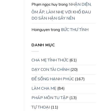
Phạm ngọc huy
trong
NHẬN DIỆN,
ÔM ẤP, LÀM NHẸ VƠI KHỔ ĐAU
DO SÂN HẬN GÂY NÊN
Hoinguyen
trong
BỨC THƯ TÌNH
DANH MỤC
CHA MẸ TỈNH THỨC
(61)
DẠY CON TÀI CHÍNH
(20)
ĐỂ SỐNG HẠNH PHÚC
(167)
LÀM CHA MẸ
(84)
PHÁP MÔN TU TẬP
(13)
TỰ THOẠI
(11)