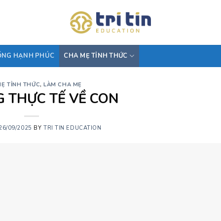
ỐNG HẠNH PHÚC
CHA MẸ TỈNH THỨC
Ẹ TỈNH THỨC
,
LÀM CHA MẸ
 THỰC TẾ VỀ CON
26/09/2025
BY
TRI TIN EDUCATION