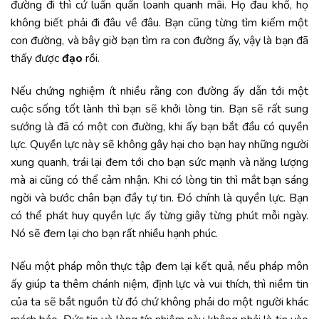
đường đi thì cứ luẩn quẩn loanh quanh mãi. Họ đau khổ, họ
không biết phải đi đâu về đâu. Bạn cũng từng tìm kiếm một
con đường, và bây giờ bạn tìm ra con đường ấy, vậy là bạn đã
thấy được
đạo
rồi.
Nếu chứng nghiệm ít nhiều rằng con đường ấy dẫn tới một
cuộc sống tốt lành thì bạn sẽ khởi lòng tin. Bạn sẽ rất sung
sướng là đã có một con đường, khi ấy bạn bắt đầu có quyền
lực. Quyền lực này sẽ không gây hại cho bạn hay những người
xung quanh, trái lại đem tới cho bạn sức mạnh và năng lượng
mà ai cũng có thể cảm nhận. Khi có lòng tin thì mắt bạn sáng
ngời và bước chân bạn đầy tự tin. Đó chính là quyền lực. Bạn
có thể phát huy quyền lực ấy từng giây từng phút mỗi ngày.
Nó sẽ đem lại cho bạn rất nhiều hạnh phúc.
Nếu một pháp môn thực tập đem lại kết quả, nếu pháp môn
ấy giúp ta thêm chánh niệm, định lực và vui thích, thì niềm tin
của ta sẽ bắt nguồn từ đó chứ không phải do một người khác