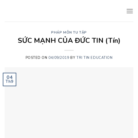
Skip
to
content
PHÁP MÔN TU TẬP
SỨC MẠNH CỦA ĐỨC TIN (Tín)
POSTED ON
04/09/2019
BY
TRI TIN EDUCATION
04
Th9