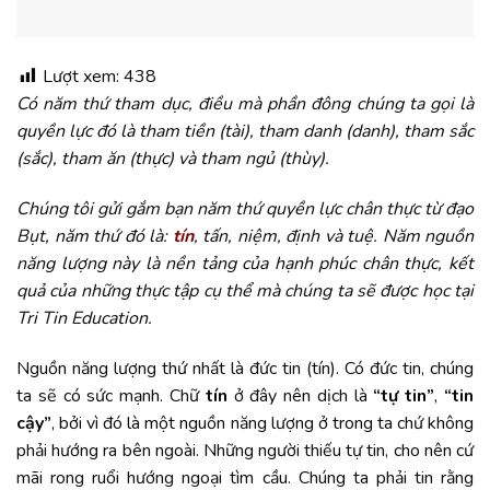
Lượt xem:
438
Có năm thứ tham dục, điều mà phần đông chúng ta gọi là
quyền lực đó là tham tiền (tài), tham danh (danh), tham sắc
(sắc), tham ăn (thực) và tham ngủ (thùy).
Chúng tôi gửi gắm bạn năm thứ quyền lực chân thực từ đạo
Bụt, năm thứ đó là:
tín
, tấn, niệm, định và tuệ. Năm nguồn
năng lượng này là nền tảng của hạnh phúc chân thực, kết
quả của những thực tập cụ thể mà chúng ta sẽ được học tại
Tri Tin Education.
Nguồn năng lượng thứ nhất là đức tin (tín). Có đức tin, chúng
ta sẽ có sức mạnh. Chữ
tín
ở đây nên dịch là
“tự tin”
,
“tin
cậy”
, bởi vì đó là một nguồn năng lượng ở trong ta chứ không
phải hướng ra bên ngoài. Những người thiếu tự tin, cho nên cứ
mãi rong ruổi hướng ngoại tìm cầu. Chúng ta phải tin rằng