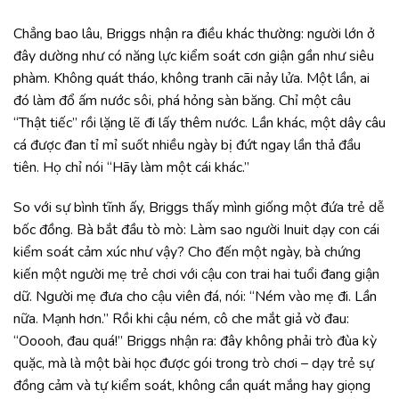
Chẳng bao lâu, Briggs nhận ra điều khác thường: người lớn ở
đây dường như có năng lực kiểm soát cơn giận gần như siêu
phàm. Không quát tháo, không tranh cãi nảy lửa. Một lần, ai
đó làm đổ ấm nước sôi, phá hỏng sàn băng. Chỉ một câu
“Thật tiếc” rồi lặng lẽ đi lấy thêm nước. Lần khác, một dây câu
cá được đan tỉ mỉ suốt nhiều ngày bị đứt ngay lần thả đầu
tiên. Họ chỉ nói “Hãy làm một cái khác.”
So với sự bình tĩnh ấy, Briggs thấy mình giống một đứa trẻ dễ
bốc đồng. Bà bắt đầu tò mò: Làm sao người Inuit dạy con cái
kiểm soát cảm xúc như vậy? Cho đến một ngày, bà chứng
kiến một người mẹ trẻ chơi với cậu con trai hai tuổi đang giận
dữ. Người mẹ đưa cho cậu viên đá, nói: “Ném vào mẹ đi. Lần
nữa. Mạnh hơn.” Rồi khi cậu ném, cô che mắt giả vờ đau:
“Ooooh, đau quá!” Briggs nhận ra: đây không phải trò đùa kỳ
quặc, mà là một bài học được gói trong trò chơi – dạy trẻ sự
đồng cảm và tự kiểm soát, không cần quát mắng hay giọng