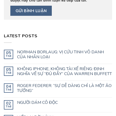
duyệt này cho lần bình luận kế tiếp của tôi.
LATEST POSTS
NORMAN BORLAUG: VỊ CỨU TINH VÔ DANH
05
Th8
CỦA NHÂN LOẠI
KHÔNG IPHONE, KHÔNG TÀI XẾ RIÊNG: ĐỊNH
05
Th8
NGHĨA VỀ SỰ “ĐỦ ĐẦY” CỦA WARREN BUFFETT
ROGER FEDERER: “SỰ DỄ DÀNG CHỈ LÀ MỘT ẢO
04
Th6
TƯỞNG”
NGƯỜI DÁM CÔ ĐỘC
02
Th6