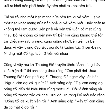
trái ra khỏi bên phải hoặc lấy bên phải ra khỏi bên trái.
Giả sử tôi nhờ một bạn mang nửa bên trái đi về xóm Hạ và
một bạn khác mang nửa bên phải đi về xóm Mới. Chắc chắn là
không thể làm được. Bên phải và bên trái luôn có mặt cùng
nhau, bởi vì không có bên này thì bên kia cũng không thể tồn
tại. Điều này rất rõ ràng, cũng giống như bên trên và bên
dưới. Vì vậy, trong đạo Bụt gọi đó là tương tức (Inter-being).
Những mặt đối lập luôn đi liền với nhau.
Cũng vì vậy mà khi Thượng Đế truyền lệnh: “Ánh sáng, hãy
xuất hiện đi !” thì ánh sáng thưa rằng: “Con phải đợi, thưa
Thượng Đế ! Con phải đợi !”. Thượng Đế nghe vậy liền hỏi:
“Ngươi còn đợi cái gì nữa?”. Ánh sáng đáp: “Dạ, con đang đợi
bóng tối đến để biểu hiện cùng một lúc”. Bởi vì ánh sáng và
bóng tối tương tức với nhau. Khi đó, Thượng Đế mới bảo rằng:
“Bóng tối đã xuất hiện rồi! “. Ánh sáng đáp: “Vậy thì con cũng
đã có mặt ở đó rồi !”.