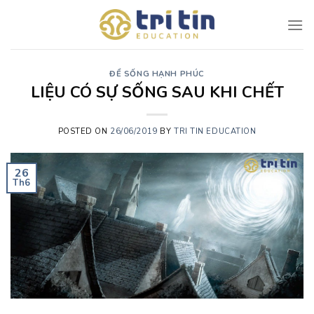
Skip
to
content
ĐỂ SỐNG HẠNH PHÚC
LIỆU CÓ SỰ SỐNG SAU KHI CHẾT
POSTED ON
26/06/2019
BY
TRI TIN EDUCATION
26
Th6