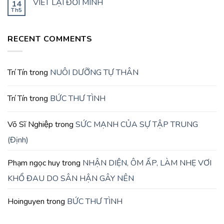
VIẾT LẠI ĐỜI MÌNH
14
Th5
RECENT COMMENTS
Trí Tín
trong
NUÔI DƯỠNG TỰ THÂN
Trí Tín
trong
BỨC THƯ TÌNH
Võ Sĩ Nghiệp
trong
SỨC MẠNH CỦA SỰ TẬP TRUNG
(Định)
Phạm ngọc huy
trong
NHẬN DIỆN, ÔM ẤP, LÀM NHẸ VƠI
KHỔ ĐAU DO SÂN HẬN GÂY NÊN
Hoinguyen
trong
BỨC THƯ TÌNH