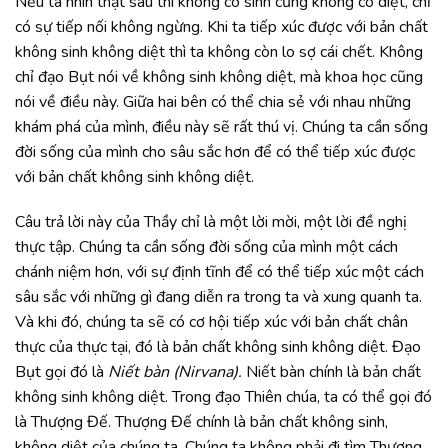
Nếu ta nhìn thật sâu thì không có sinh cũng không có diệt, chỉ
có sự tiếp nối không ngừng. Khi ta tiếp xúc được với bản chất
không sinh không diệt thì ta không còn lo sợ cái chết. Không
chỉ đạo Bụt nói về không sinh không diệt, mà khoa học cũng
nói về điều này. Giữa hai bên có thể chia sẻ với nhau những
khám phá của mình, điều này sẽ rất thú vị. Chúng ta cần sống
đời sống của mình cho sâu sắc hơn để có thể tiếp xúc được
với bản chất không sinh không diệt.
Câu trả lời này của Thầy chỉ là một lời mời, một lời đề nghị
thực tập. Chúng ta cần sống đời sống của mình một cách
chánh niệm hơn, với sự định tĩnh để có thể tiếp xúc một cách
sâu sắc với những gì đang diễn ra trong ta và xung quanh ta.
Và khi đó, chúng ta sẽ có cơ hội tiếp xúc với bản chất chân
thực của thực tại, đó là bản chất không sinh không diệt. Đạo
Bụt gọi đó là
Niết bàn (Nirvana).
Niết bàn chính là bản chất
không sinh không diệt. Trong đạo Thiên chúa, ta có thể gọi đó
là Thượng Đế. Thượng Đế chính là bản chất không sinh,
không diệt của chúng ta. Chúng ta không phải đi tìm Thượng