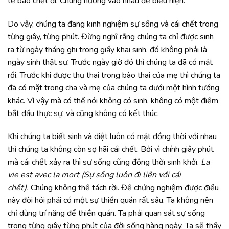
tế bào chết đi. Chúng nương vào nhau để biểu hiện.
Do vậy, chúng ta đang kinh nghiệm sự sống và cái chết trong
từng giây, từng phút. Đừng nghĩ rằng chúng ta chỉ được sinh
ra từ ngày tháng ghi trong giấy khai sinh, đó không phải là
ngày sinh thật sự. Trước ngày giờ đó thì chúng ta đã có mặt
rồi. Trước khi được thụ thai trong bào thai của mẹ thì chúng ta
đã có mặt trong cha và mẹ của chúng ta dưới một hình tướng
khác. Vì vậy mà có thể nói không có sinh, không có một điểm
bắt đầu thực sự, và cũng không có kết thúc.
Khi chúng ta biết sinh và diệt luôn có mặt đồng thời với nhau
thì chúng ta không còn sợ hãi cái chết. Bởi vì chính giây phút
mà cái chết xảy ra thì sự sống cũng đồng thời sinh khởi.
La
vie est avec la mort (Sự sống luôn đi liền với cái
chết).
Chúng không thể tách rời. Để chứng nghiệm được điều
này đòi hỏi phải có một sự thiền quán rất sâu. Ta không nên
chỉ dùng trí năng để thiền quán. Ta phải quan sát sự sống
trong từng giây từng phút của đời sống hàng ngày. Ta sẽ thấy